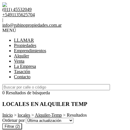
(011) 45532049
+5491135625704
|
info@rubinopropiedades.com.ar
MENÚ
LLAMAR
Propiedades
Emprendimientos
Alquiler
Venta
La Empresa
Tasación
Contacto
0 Resultados de búsqueda
LOCALES EN ALQUILER TEMP
Inicio
>
locales
>
Alquiler-Temp
> Resultados
Ordenar por
Filtrar
(2)