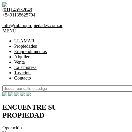
(011) 45532049
+5491135625704
|
info@rubinopropiedades.com.ar
MENÚ
LLAMAR
Propiedades
Emprendimientos
Alquiler
Venta
La Empresa
Tasación
Contacto
ENCUENTRE SU
PROPIEDAD
Operación